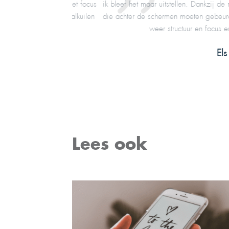
un je gelijk met focus
ik bleef het maar uitstellen. Dankzij de regelm
ij dezelfde valkuilen
die achter de schermen moeten gebeuren. Ze wa
weer structuur en focus en kan ik 
Els Broers
Lees ook