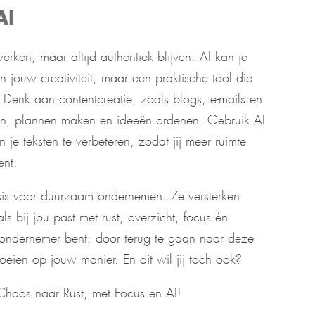
AI
werken, maar altijd authentiek blijven. AI kan je
 jouw creativiteit, maar een praktische tool die
s. Denk aan contentcreatie, zoals blogs, e-mails en
en, plannen maken en ideeën ordenen. Gebruik AI
 je teksten te verbeteren, zodat jij meer ruimte
ent.
sis voor duurzaam ondernemen. Ze versterken
ls bij jou past met rust, overzicht, focus én
en ondernemer bent: door terug te gaan naar deze
roeien op jouw manier. En dit wil jij toch ook?
haos naar Rust, met Focus en AI!