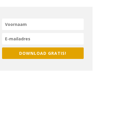
ktische aanpak en waardevolle inzichten werk ik nu op vaste momenten
aar
in
mijn bedrijf. Dit heeft me niet alleen meer overzicht en rust geg
mijn doelen.
Hellen van de Walle
DOWNLOAD GRATIS!