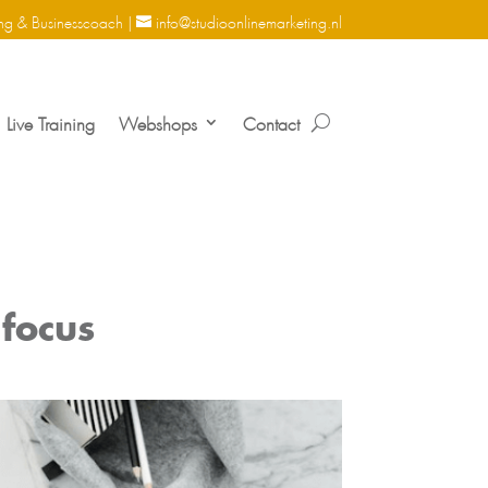
ng & Businesscoach |
info@studioonlinemarketing.nl
Live Training
Webshops
Contact
focus