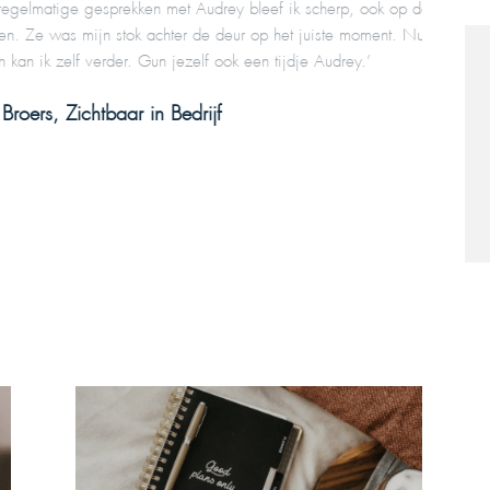
atige gesprekken met Audrey bleef ik scherp, ook op de taken
haar pra
s mijn stok achter de deur op het juiste moment. Nu heb ik
alleen m
zelf verder. Gun jezelf ook een tijdje Audrey.’
, Zichtbaar in Bedrijf