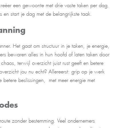
eëer een gewoonte met drie vaste taken per dag.
s en start je dag met de belangrijkste taak.
lanning
nner. Het gaat om structuur in je taken, je energie,
ers bewaren alles in hun hoofd of laten taken door
haos, terwijl overzicht juist rust geeft en betere
erzicht jou nu echt? Allereerst: grip op je werk
je betere beslissingen, met meer energie met
hodes
n route zonder bestemming. Veel ondernemers