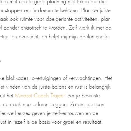
rken met een te grote planning met taken die niet
re stappen om je doelen te behalen. Plan de juiste
ak ook ruimte voor doelgerichte activiteiten, plan
ibel zonder chaotisch te worden. Zelf werk ik met de
ctuur en overzicht, en helpt mij mijn doelen sneller
t
ke blokkades, overtuigingen of verwachtingen. Het
 vinden van de juiste balans en rust is belangrijk
uit het
Mindset Coach Traject
leer je bewuste
en en ook nee te leren zeggen. Zo ontstaat een
ieuwe keuzes geven je zelfvertrouwen en de
st in jezelf is de basis voor groei en resultaat.