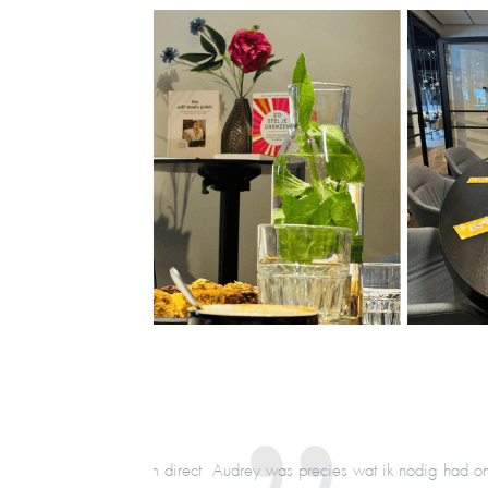
e handvatten om direct
Audrey was precies wat ik nodig had om écht in