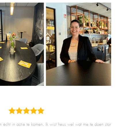
 actie te komen
.
Ik wist heus wel wat me te doen stond, maar
Het coa