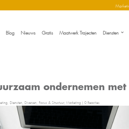
Marketi
Blog
Nieuws
Gratis
Maatwerk Trajecten
Diensten
 duurzaam ondernemen met 
eting
,
Diensten
,
Diversen
,
Focus & Structuur
,
Marketing
|
0 Reacties