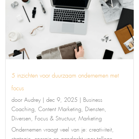
5 inzichten voor duurzaam ondernemen met
focus
door
Audrey
|
dec 9, 2025
|
Business
Coaching
,
Content Marketing
,
Diensten
,
Diversen
,
Focus & Structuur
,
Marketing
Ondernemen vraagt veel van je: creativiteit,
strategie, energie en aandacht voor talloze