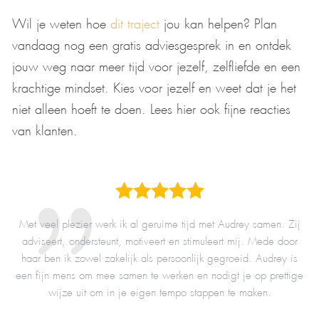
Wil je weten hoe
dit traject
jou kan helpen? Plan
vandaag nog een gratis adviesgesprek in en ontdek
jouw weg naar meer tijd voor jezelf, zelfliefde en een
krachtige mindset. Kies voor jezelf en weet dat je het
niet alleen hoeft te doen. Lees hier ook fijne reacties
van klanten.
ner
Met veel plezier werk ik al geruime tijd met Audrey samen. Zij
er
adviseert, ondersteunt, motiveert en stimuleert mij. Mede door
t
rse
haar ben ik zowel zakelijk als persoonlijk gegroeid. Audrey is
v
n.
een fijn mens om mee samen te werken en nodigt je op prettige
n
wijze uit om in je eigen tempo stappen te maken.