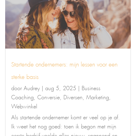
Startende ondernemers: mijn lessen voor een
sterke basis
door
Audrey
|
aug 5, 2025
|
Business
Coaching
,
Conversie
,
Diversen
,
Marketing
,
Webwinkel
Als startende ondernemer komt er veel op je af.
Ik weet het nog goed: toen ik begon met mijn
eerste bedrijf voelde alles nieuw, spannend en