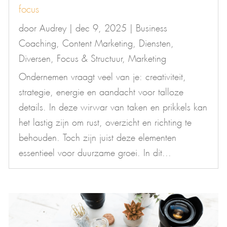
focus
door
Audrey
|
dec 9, 2025
|
Business
Coaching
,
Content Marketing
,
Diensten
,
Diversen
,
Focus & Structuur
,
Marketing
Ondernemen vraagt veel van je: creativiteit,
strategie, energie en aandacht voor talloze
details. In deze wirwar van taken en prikkels kan
het lastig zijn om rust, overzicht en richting te
behouden. Toch zijn juist deze elementen
essentieel voor duurzame groei. In dit...