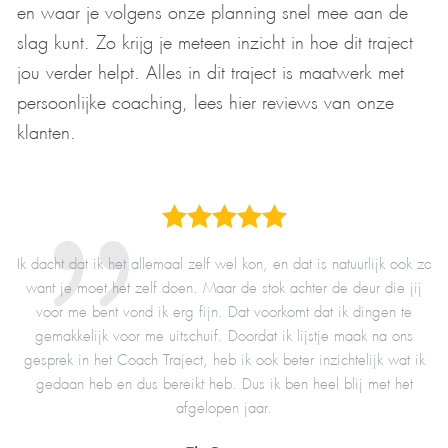
en waar je volgens onze planning snel mee aan de
slag kunt. Zo krijg je meteen inzicht in hoe dit traject
jou verder helpt. Alles in dit traject is maatwerk met
persoonlijke coaching, lees hier reviews van onze
klanten.
Ik dacht dat ik het allemaal zelf wel kon, en dat is natuurlijk ook zo
Au
r
want je moet het zelf doen. Maar de stok achter de deur die jij
met
voor me bent vond ik erg fijn. Dat voorkomt dat ik dingen te
en
gemakkelijk voor me uitschuif. Doordat ik lijstje maak na ons
en
gesprek in het Coach Traject, heb ik ook beter inzichtelijk wat ik
p
gedaan heb en dus bereikt heb. Dus ik ben heel blij met het
e
afgelopen jaar.