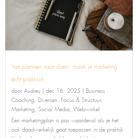
Van plannen naar doen: maak je marketing
écht praktisch
door
Audrey
|
dec 16, 2025
|
Business
Coaching
,
Diversen
,
Focus & Structuur
,
Marketing
,
Social Media
,
Webwinkel
Een marketingplan is pas waardevol als je het
ook daadwerkelijk gaat toepassen in de praktijk.
Veel ondernemers hebben wel ideeën en