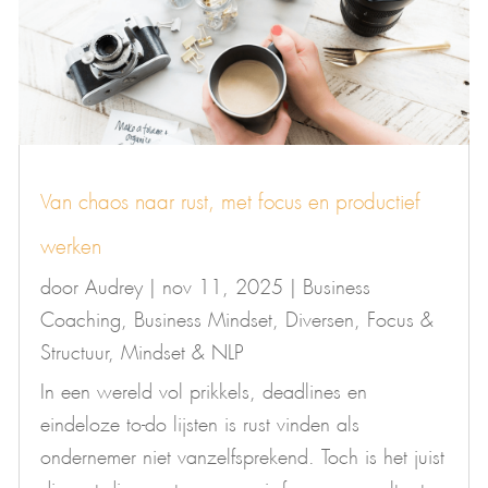
Van chaos naar rust, met focus en productief
werken
door
Audrey
|
nov 11, 2025
|
Business
Coaching
,
Business Mindset
,
Diversen
,
Focus &
Structuur
,
Mindset & NLP
In een wereld vol prikkels, deadlines en
eindeloze to-do lijsten is rust vinden als
ondernemer niet vanzelfsprekend. Toch is het juist
die rust die zorgt voor groei, focus en resultaat.