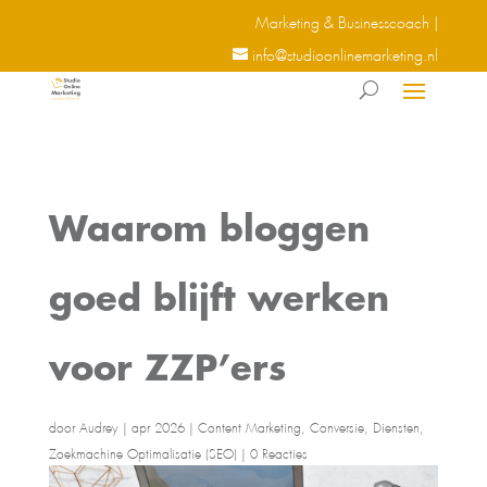
Marketing & Businesscoach |
info@studioonlinemarketing.nl
Waarom bloggen
goed blijft werken
voor ZZP’ers
door
Audrey
|
apr 2026
|
Content Marketing
,
Conversie
,
Diensten
,
Zoekmachine Optimalisatie (SEO)
|
0 Reacties