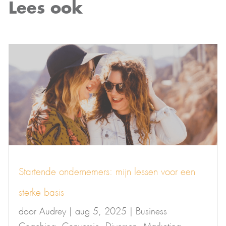
Lees ook
Startende ondernemers: mijn lessen voor een
sterke basis
door
Audrey
|
aug 5, 2025
|
Business
Coaching
,
Conversie
,
Diversen
,
Marketing
,