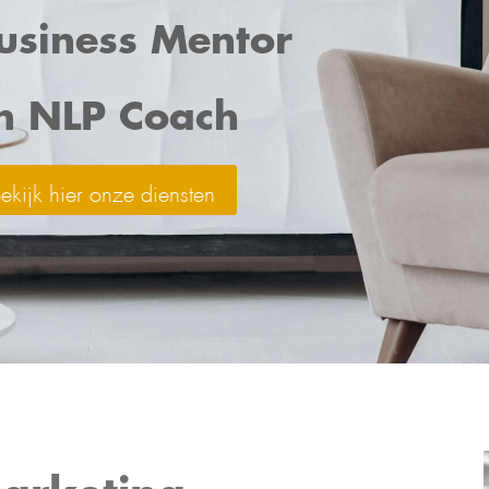
usiness Mentor
n NLP Coach
ekijk hier onze diensten