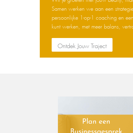
Samen werken we aan een strategie 
persoonlijke 1-op-1 coaching en een
kunt werken, met meer balans, ver
Ontdek Jouw Traject