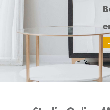
B
e
B