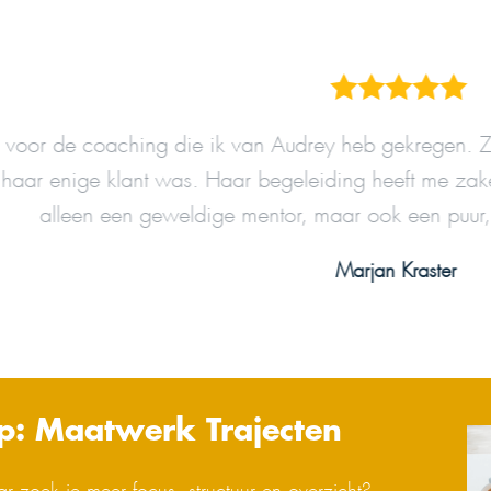
g die ik van Audrey heb gekregen. Ze was er altijd v
 was. Haar begeleiding heeft me zakelijk én persoonli
eweldige mentor, maar ook een puur, lief en betrouw
Marjan Kraster
p: Maatwerk Trajecten
r zoek je meer focus, structuur en overzicht?