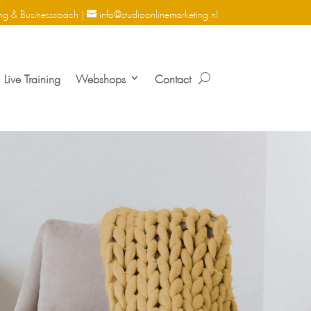
ng & Businesscoach |
info@studioonlinemarketing.nl
Live Training
Webshops
Contact