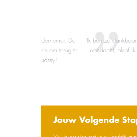
ndernemer. De
‘Ik ben zó dankbaar voor de coachin
en om terug te
aandacht, alsof ik haar enige klant
udrey!
alleen een g
Jouw Volgende Sta
Wil je groeien met jouw bedrijf, maa