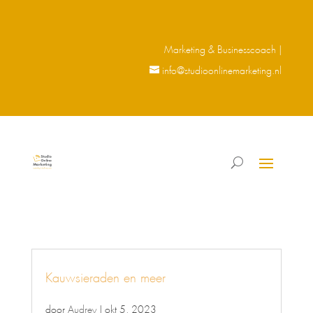
Marketing & Businesscoach |
info@studioonlinemarketing.nl
Kauwsieraden en meer
door
Audrey
|
okt 5, 2023