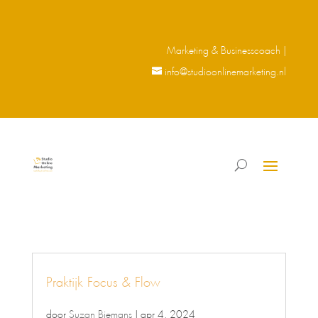
Marketing & Businesscoach |
info@studioonlinemarketing.nl
Praktijk Focus & Flow
door
Suzan Biemans
|
apr 4, 2024