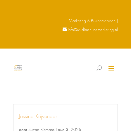
Marketing & Businesscoach |
info@studioonlinemarketing.nl
Jessica Krijvenaar
door
Suzan Biemans
|
aug 3, 2026