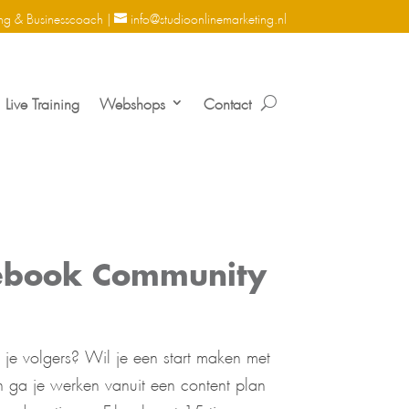
ng & Businesscoach |
info@studioonlinemarketing.nl
Live Training
Webshops
Contact
ebook Community
t je volgers? Wil je een start maken met
ga je werken vanuit een content plan
load gratis ons E-book met 15 tips om