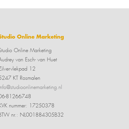
Studio Online Marketing
Studio Online Marketing
Audrey van Esch- van Huet
Zilvervlekpad 12
5247 KT Rosmalen
info@studioonlinemarketing.nl
06-81266748
KVK nummer: 17250378
BTW nr.: NL001884305B32