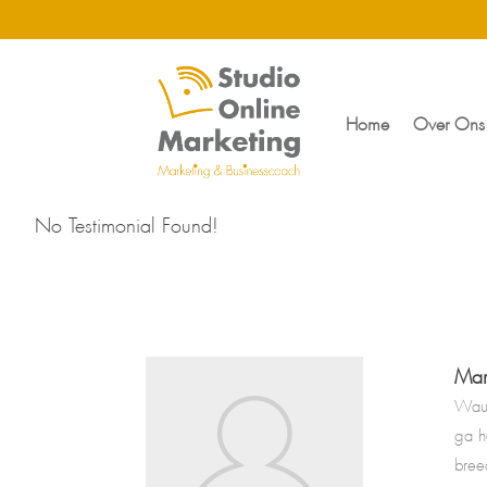
Home
Over Ons
No Testimonial Found!
Mar
Wauw
ga h
bree