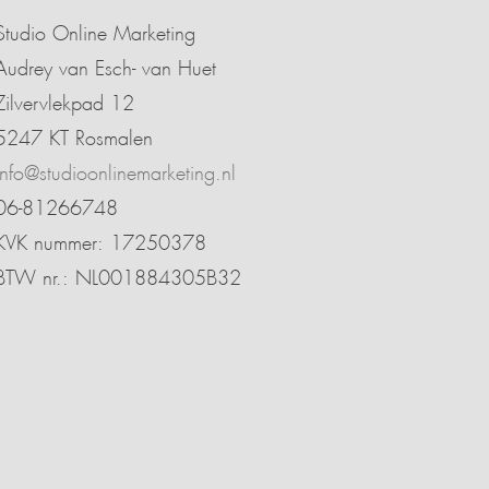
Studio Online Marketing
Audrey van Esch- van Huet
Zilvervlekpad 12
5247 KT Rosmalen
info@studioonlinemarketing.nl
06-81266748
KVK nummer: 17250378
BTW nr.: NL001884305B32