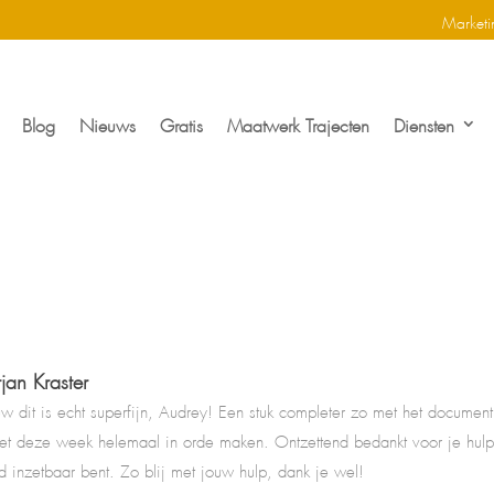
Marketi
Blog
Nieuws
Gratis
Maatwerk Trajecten
Diensten
jan Kraster
 dit is echt superfijn, Audrey! Een stuk completer zo met het document 
et deze week helemaal in orde maken. Ontzettend bedankt voor je hulp 
d inzetbaar bent. Zo blij met jouw hulp, dank je wel!