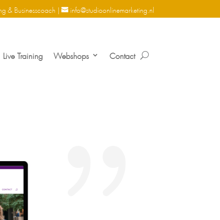
ng & Businesscoach |
info@studioonlinemarketing.nl
Live Training
Webshops
Contact