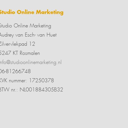
Studio Online Marketing
Studio Online Marketing
Audrey van Esch- van Huet
Zilvervlekpad 12
5247 KT Rosmalen
info@studioonlinemarketing.nl
06-81266748
KVK nummer: 17250378
BTW nr.: NL001884305B32