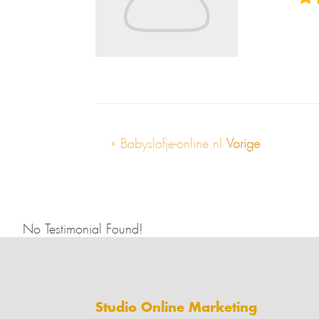
« Babyslofje-online.nl
Vorige
No Testimonial Found!
Studio Online Marketing