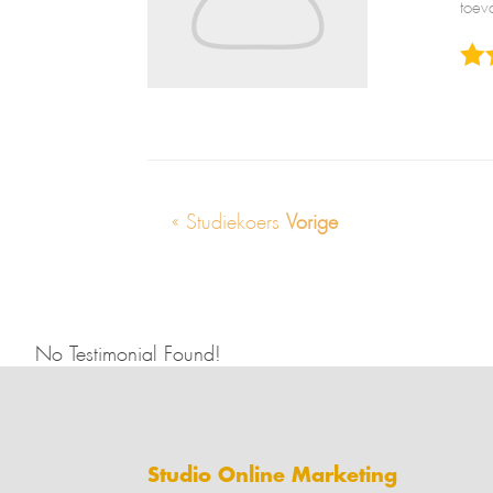
toev
« Studiekoers
Vorige
No Testimonial Found!
Studio Online Marketing