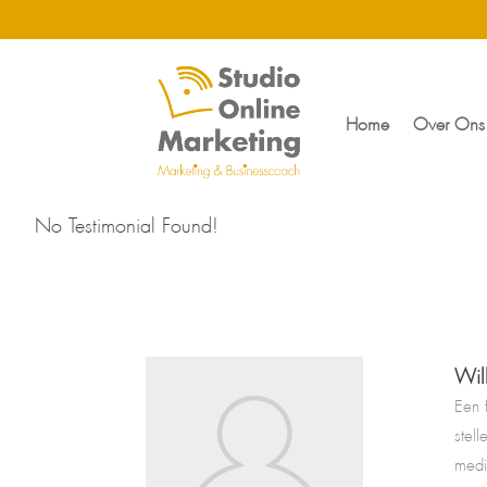
Home
Over Ons
No Testimonial Found!
Wil
Een 
stel
medi