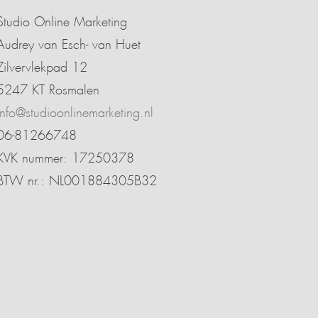
Studio Online Marketing
Audrey van Esch- van Huet
Zilvervlekpad 12
5247 KT Rosmalen
info@studioonlinemarketing.nl
06-81266748
KVK nummer: 17250378
BTW nr.: NL001884305B32