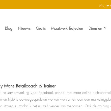
Marketi
Blog
Nieuws
Gratis
Maatwerk Trajecten
Diensten
ly Mans Retailcoach & Trainer
fijne samenwerking voor Facebook beheer met meer online zichtbaarheid
len en tijdens adviesgesprekken werken we samen aan een marketingplan
a strategie, zodat ik het nu zelf verder kan toepassen. Ook de training