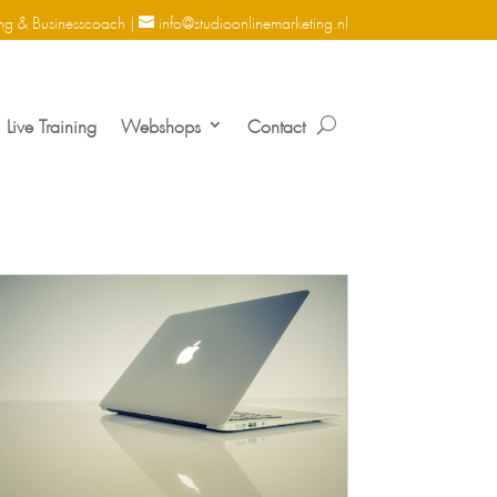
ng & Businesscoach |
info@studioonlinemarketing.nl
Live Training
Webshops
Contact