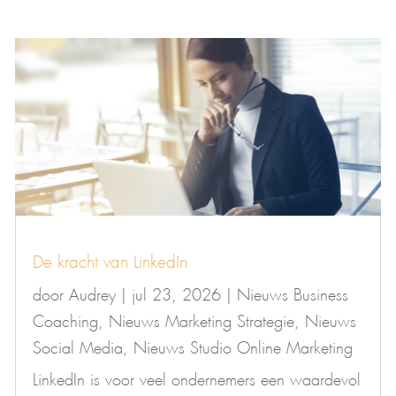
De kracht van LinkedIn
door
Audrey
|
jul 23, 2026
|
Nieuws Business
Coaching
,
Nieuws Marketing Strategie
,
Nieuws
Social Media
,
Nieuws Studio Online Marketing
LinkedIn is voor veel ondernemers een waardevol