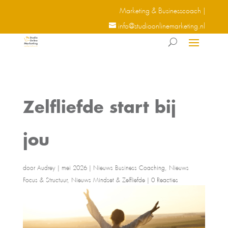
Marketing & Businesscoach |
info@studioonlinemarketing.nl
Zelfliefde start bij
jou
door
Audrey
|
mei 2026
|
Nieuws Business Coaching
,
Nieuws
Focus & Structuur
,
Nieuws Mindset & Zelfliefde
|
0 Reacties