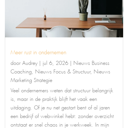
Meer rust in ondernemen
door
Audrey
|
jul 6, 2026
|
Nieuws Business
Coaching
,
Nieuws Focus & Structuur
,
Nieuws
Marketing Strategie
Veel ondernemers weten dat structuur belangrijk
is, maar in de praktijk blijft het vaak een
uitdaging. Of je nu net gestart bent of al jaren
een bedrijf of webwinkel hebt: zonder overzicht
ontstaat er snel chaos in je werkweek. In mijn