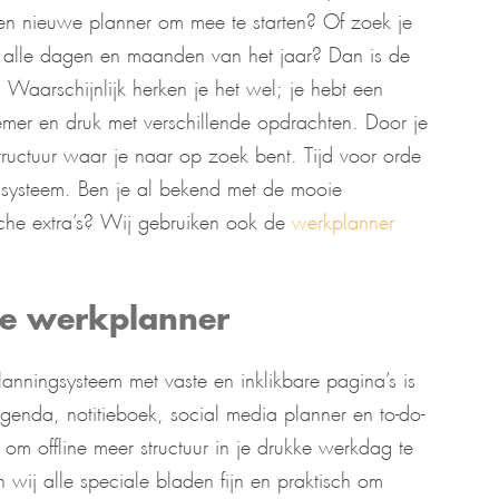
n nieuwe planner om mee te starten? Of zoek je
op alle dagen en maanden van het jaar? Dan is de
Waarschijnlijk herken je het wel; je hebt een
mer en druk met verschillende opdrachten. Door je
structuur waar je naar op zoek bent. Tijd voor orde
an systeem. Ben je al bekend met de mooie
che extra’s? Wij gebruiken ook de
werkplanner
ste werkplanner
anningsysteem met vaste en inklikbare pagina’s is
enda, notitieboek, social media planner en to-do-
om offline meer structuur in je drukke werkdag te
 wij alle speciale bladen fijn en praktisch om