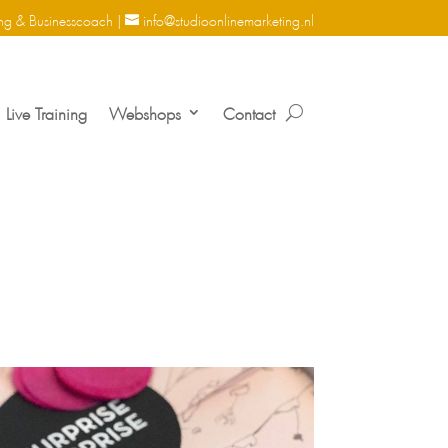
ng & Businesscoach |
info@studioonlinemarketing.nl
Live Training
Webshops
Contact