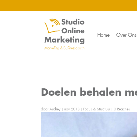
Home
Over Ons
Doelen behalen m
door
Audrey
|
nov 2018
|
Focus & Structuur
|
0 Reacties