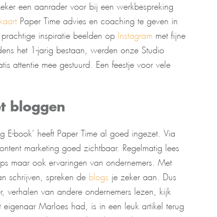
zeker een aanrader voor bij een werkbespreking
kaart
Paper Time advies en coaching te geven in
e prachtige inspiratie beelden op
Instagram
met fijne
ijdens het 1-jarig bestaan, werden onze Studio
tis attentie mee gestuurd. Een feestje voor vele
et bloggen
ng E-book’ heeft Paper Time al goed ingezet. Via
 content marketing goed zichtbaar. Regelmatig lees
e tips maar ook ervaringen van ondernemers. Met
an schrijven, spreken de
blogs
je zeker aan. Dus
, verhalen van andere ondernemers lezen, kijk
 eigenaar Marloes had, is in een leuk artikel terug