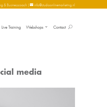
ng & Businesscoach |
info@studioonlinemarketing.nl
Live Training
Webshops
Contact
ocial media