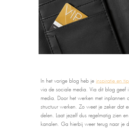
In het vorige blog heb je
inspiratie en tip
via de sociale media. Via dit blog geef i
media. Door het werken met inplannen o
structuur werken. Zo weet je zeker dat e
delen. Laat jezelf dus regelmatig zien e
kanalen. Ga hierbij weer terug naar je 