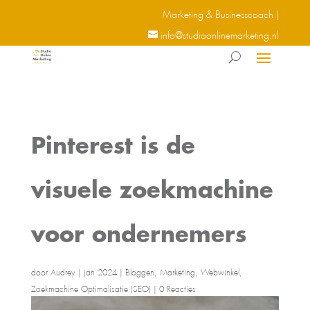
Marketing & Businesscoach |
info@studioonlinemarketing.nl
Pinterest is de
visuele zoekmachine
voor ondernemers
door
Audrey
|
jan 2024
|
Bloggen
,
Marketing
,
Webwinkel
,
Zoekmachine Optimalisatie (SEO)
|
0 Reacties