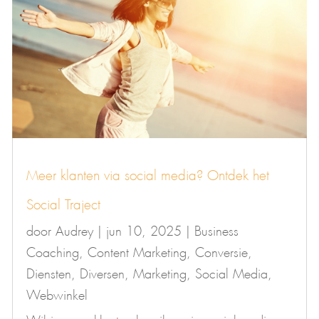
Meer klanten via social media? Ontdek het
Social Traject
door
Audrey
|
jun 10, 2025
|
Business
Coaching
,
Content Marketing
,
Conversie
,
Diensten
,
Diversen
,
Marketing
,
Social Media
,
Webwinkel
Wil je meer klanten bereiken via social media,